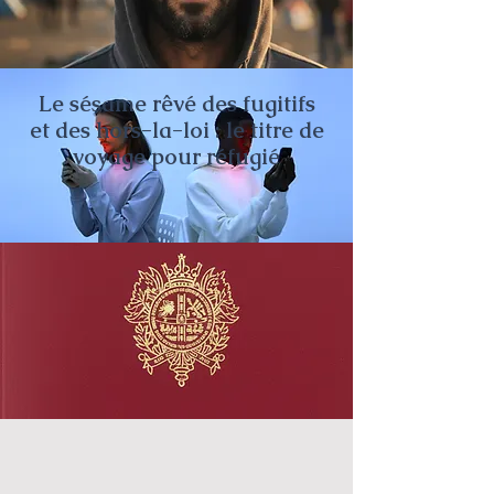
Le sésame rêvé des fugitifs
et des hors-la-loi : le titre de
voyage pour réfugié