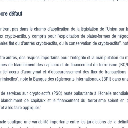
core défaut
ntrent pas dans le champ d’application de la législation de l’Union sur les
ux crypto-actifs, y compris pour l’exploitation de plates-formes de négoci
es fiat ou d’autres crypto-actifs, ou la conservation de crypto-actifs”, n
ntre autres, des risques importants pour l’intégrité et la manipulation du 
sques de blanchiment des capitaux et de financement du terrorisme (BC/FT)
tentiel accru d’anonymat et d’obscurcissement des flux de transactions 
 criminelles”, note la Banque des règlements internationaux (BRI) dans une
 de services sur crypto-actifs (PSC) reste balbutiante à l’échelle mondial
 blanchiment de capitaux et le financement du terrorisme soient en pl
 à les faire appliquer.”
onale souligne une variabilité importante entre les juridictions de la défi