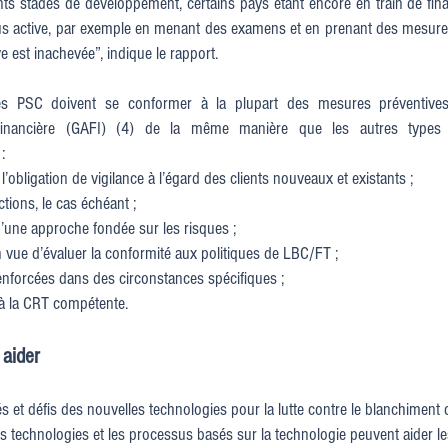
nts stades de développement, certains pays étant encore en train de fina
lus active, par exemple en menant des examens et en prenant des mesure
e est inachevée”, indique le rapport.
, les PSC doivent se conformer à la plupart des mesures préventiv
nancière (GAFI) (4) de la même manière que les autres types d’i
:
igation de vigilance à l’égard des clients nouveaux et existants ;
ns, le cas échéant ;
une approche fondée sur les risques ;
ue d’évaluer la conformité aux politiques de LBC/FT ;
orcées dans des circonstances spécifiques ;
 la CRT compétente.
 aider
s et défis des nouvelles technologies pour la lutte contre le blanchiment 
es technologies et les processus basés sur la technologie peuvent aider le