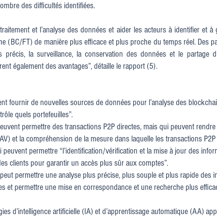
mbre des difficultés identifiées.
le traitement et l’analyse des données et aider les acteurs à identifier et 
me (BC/FT) de manière plus efficace et plus proche du temps réel. Des p
s précis, la surveillance, la conservation des données et le partage d’
ent également des avantages”, détaille le rapport (5).
fournir de nouvelles sources de données pour l’analyse des blockchai
le quels portefeuilles”.
vent permettre des transactions P2P directes, mais qui peuvent rendre diff
PSAV) et la compréhension de la mesure dans laquelle les transactions P2P 
vent permettre “l’identification/vérification et la mise à jour des infor
n des clients pour garantir un accès plus sûr aux comptes”.
t permettre une analyse plus précise, plus souple et plus rapide des inf
ses et permettre une mise en correspondance et une recherche plus effic
d’intelligence artificielle (IA) et d’apprentissage automatique (AA) app