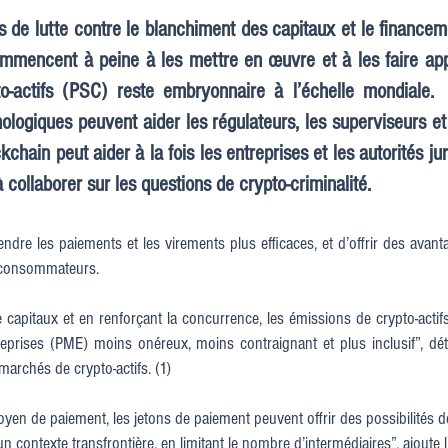
 de lutte contre le blanchiment des capitaux et le financem
commencent à peine à les mettre en œuvre et à les faire app
to-actifs (PSC) reste embryonnaire à l’échelle mondiale. 
ologiques peuvent aider les régulateurs, les superviseurs et
kchain peut aider à la fois les entreprises et les autorités ju
à collaborer sur les questions de crypto-criminalité.
rendre les paiements et les virements plus efficaces, et d’offrir des avant
x consommateurs.
e capitaux et en renforçant la concurrence, les émissions de crypto-act
eprises (PME) moins onéreux, moins contraignant et plus inclusif”, dé
archés de crypto-actifs. (1)
oyen de paiement, les jetons de paiement peuvent offrir des possibilités
 contexte transfrontière, en limitant le nombre d’intermédiaires”, ajoute l