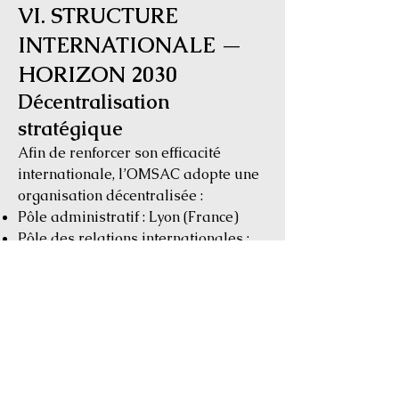
VI. STRUCTURE
INTERNATIONALE —
HORIZON 2030
Décentralisation
stratégique
Afin de renforcer son efficacité
internationale, l’OMSAC adopte une
organisation décentralisée :
Pôle administratif : Lyon (France)
Pôle des relations internationales :
Genève (Suisse)
Pôle juridique et judiciaire : La Haye
(Pays-Bas)
Pôle économique et financier :
Bruxelles (Belgique)
Représentations