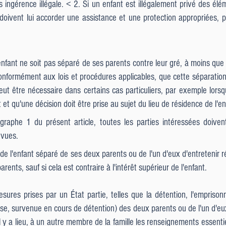
ns ingérence illégale. < 2. Si un enfant est illégalement privé des élé
 doivent lui accorder une assistance et une protection appropriées, p
l'enfant ne soit pas séparé de ses parents contre leur gré, à moins qu
conformément aux lois et procédures applicables, que cette séparation
eut être nécessaire dans certains cas particuliers, par exemple lorsq
 et qu'une décision doit être prise au sujet du lieu de résidence de l'en
aphe 1 du présent article, toutes les parties intéressées doivent 
 vues.
t de l'enfant séparé de ses deux parents ou de l'un d'eux d'entretenir 
ents, sauf si cela est contraire à l'intérêt supérieur de l'enfant.
ures prises par un État partie, telles que la détention, l'emprisonne
use, survenue en cours de détention) des deux parents ou de l'un d'eux,
l y a lieu, à un autre membre de la famille les renseignements essenti